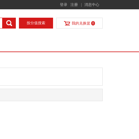
登录
注册
|
消息中心
按分值搜索
我的兑换篮
0