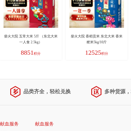
柴火大院 五常大米 5斤 （东北大米
柴火大院 香稻贡米 东北大米 香米
一人食 2.5kg）
粳米5kg/10斤
8851
12525
积分
积分
品类齐全，轻松兑换
多种货源，
献血服务
献血服务