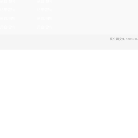
献血预约
献血预约
结果查询
结果查询
献血地图
献血地图
用血报销
用血报销
冀公网安备 13024002