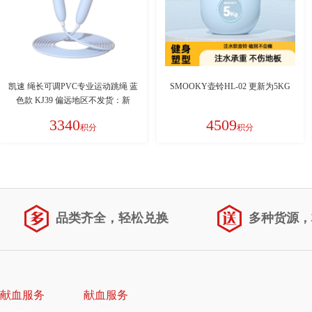
凯速 绳长可调PVC专业运动跳绳 蓝
SMOOKY壶铃HL-02 更新为5KG
色款 KJ39 偏远地区不发货：新
疆、西藏、青海、甘肃、宁夏、内
3340
4509
积分
积分
蒙、海南
品类齐全，轻松兑换
多种货源，
献血服务
献血服务