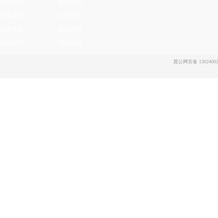
献血预约
献血预约
结果查询
结果查询
献血地图
献血地图
用血报销
用血报销
冀公网安备 13024002