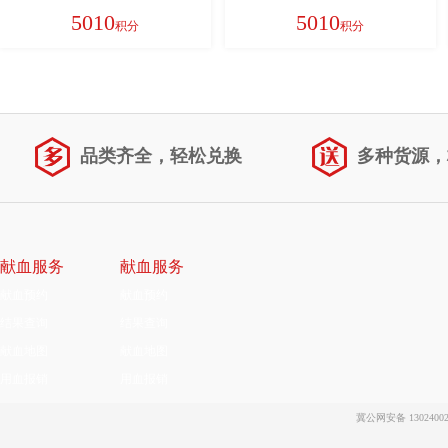
疆、西藏、青海、甘肃、宁夏、内
5010
5010
积分
积分
蒙、海南
品类齐全，轻松兑换
多种货源，
献血服务
献血服务
献血预约
献血预约
结果查询
结果查询
献血地图
献血地图
用血报销
用血报销
冀公网安备 13024002