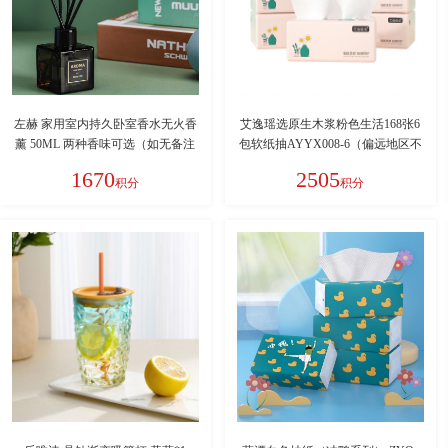
左赫 家用室内持久卧室香水无火香
艾逸瑶选原生木浆粉色生活168张6
薰 50ML 两种香味可选（如无备注
包软纸抽AYYX008-6（偏远地区不
则随机发货！）偏远地区不发货：
发货）
1670
2505
积分
积分
新疆、西藏、青海、甘肃、宁夏、
内蒙、海南