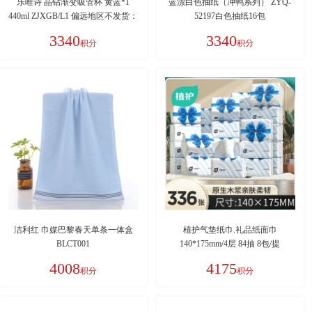
乐唯诗 晶钻渐变吸管杯 黄蓝*1
蓝漂白色抽纸（冲鸭系列） ZYQ-
440ml ZJXGB/L1 偏远地区不发货：
52197白色抽纸16包
新疆、西藏、青海、甘肃、宁夏、
3340
3340
积分
积分
内蒙、海南
洁利红 巾媒巴黎春天单条一体盒
植护气垫纸巾.礼品纸面巾
BLCT001
140*175mm/4层 84抽 8包/提
ZH305732N8
4008
4175
积分
积分