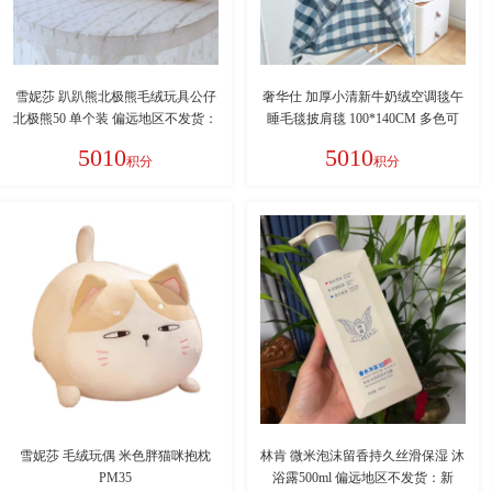
雪妮莎 趴趴熊北极熊毛绒玩具公仔
奢华仕 加厚小清新牛奶绒空调毯午
北极熊50 单个装 偏远地区不发货：
睡毛毯披肩毯 100*140CM 多色可
新疆、西藏、青海、甘肃、宁夏、
选（如无备注则随机发货！） 偏远
5010
5010
积分
积分
内蒙、海南
地区不发货：新疆、西藏、青海、
甘肃、宁夏、内蒙、海南
雪妮莎 毛绒玩偶 米色胖猫咪抱枕
林肯 微米泡沫留香持久丝滑保湿 沐
PM35
浴露500ml 偏远地区不发货：新