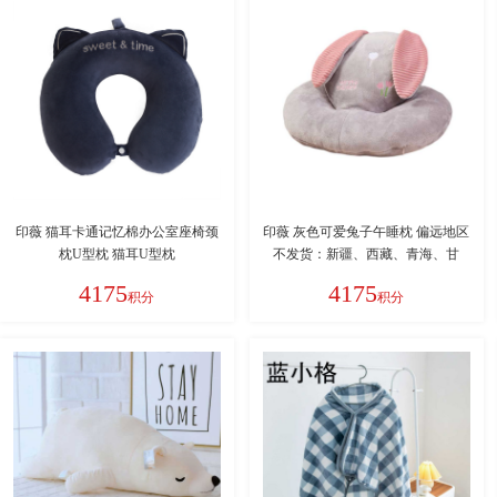
印薇 猫耳卡通记忆棉办公室座椅颈
印薇 灰色可爱兔子午睡枕 偏远地区
枕U型枕 猫耳U型枕
不发货：新疆、西藏、青海、甘
肃、宁夏、内蒙、海南
4175
4175
积分
积分