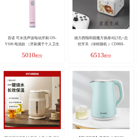
吾诺 可水洗声波电动牙刷 ON-
德力西颐和园魔方插座4位5孔+总
YS06 电池款 （牙刷属于个人卫生
控开关（绿粉随机 ）CD98H-
用品，非质量问题，使用后无法退
CK4X/B YHY
5010
6513
积分
积分
换货）偏远地区不发货：新疆、西
藏、青海、甘肃、宁夏、内蒙、海
南