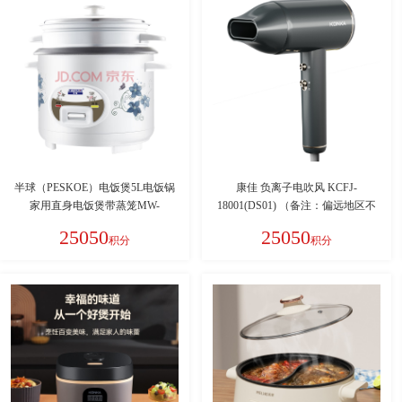
半球（PESKOE）电饭煲5L电饭锅
康佳 负离子电吹风 KCFJ-
家用直身电饭煲带蒸笼MW-
18001(DS01) （备注：偏远地区不
DS50A1-G 适用人数4至5人
发货：新疆、西藏、青海、宁夏、
25050
25050
积分
积分
甘肃、内蒙古、海南）