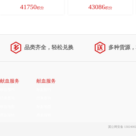
大火力煮饭锅智能预约微压MB-
41750
43086
积分
积分
RE517
品类齐全，轻松兑换
多种货源，
献血服务
献血服务
献血预约
献血预约
结果查询
结果查询
献血地图
献血地图
用血报销
用血报销
冀公网安备 13024002