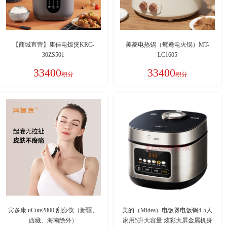
【商城直营】康佳电饭煲KRC-
美菱电热锅（鸳鸯电火锅）MT-
30ZS501
LC1605
33400
33400
积分
积分
宾多康 uCute2800 刮痧仪（新疆、
美的（Midea）电饭煲电饭锅4-5人
西藏、海南除外）
家用5升大容量 炫彩大屏金属机身