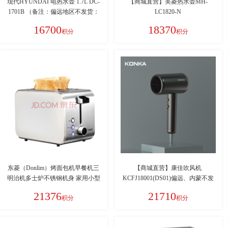
现代HYUNDAI 电热水壶 1.7L DC-
【商城直营】美菱热水壶MH-
1701B （备注：偏远地区不发货：
LC1820-N
新疆、西藏、青海、宁夏、甘肃、
16700
18370
积分
积分
内蒙古、海南）
东菱（Donlim）烤面包机早餐机三
【商城直营】康佳吹风机
明治机多士炉不锈钢机身 家用小型
KCFJ18001(DS01)偏远、内蒙不发
全自动宽槽吐司机轻食机DL-8117
货
21376
21710
积分
积分