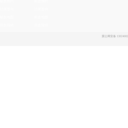
献血预约
献血预约
结果查询
结果查询
献血地图
献血地图
用血报销
用血报销
冀公网安备 13024002