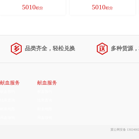
注商品款式，如无备注则随机发
5010
5010
积分
积分
货！）偏远地区不发货：新疆、西
藏、青海、甘肃、宁夏、内蒙、海
南
品类齐全，轻松兑换
多种货源，
献血服务
献血服务
献血预约
献血预约
结果查询
结果查询
献血地图
献血地图
用血报销
用血报销
冀公网安备 13024002