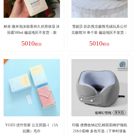
林肯 微米泡沫留香持久丝滑保湿 沐
雪妮莎 趴趴熊北极熊毛绒玩具公仔
浴露500ml 偏远地区不发货：新
北极熊50 单个装 偏远地区不发货：
疆、西藏、青海、甘肃、宁夏、内
新疆、西藏、青海、甘肃、宁夏、
5010
5010
积分
积分
蒙、海南
内蒙、海南
YOZO 优竹世家 公主田园-1 （5A
印薇 便携收纳记忆棉双驼峰护颈枕
抗菌）毛巾
218小驼峰 多色可选（下单时请备