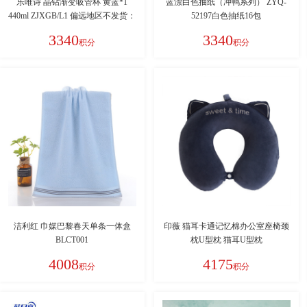
乐唯诗 晶钻渐变吸管杯 黄蓝*1
蓝漂白色抽纸（冲鸭系列） ZYQ-
440ml ZJXGB/L1 偏远地区不发货：
52197白色抽纸16包
新疆、西藏、青海、甘肃、宁夏、
3340
3340
积分
积分
内蒙、海南
洁利红 巾媒巴黎春天单条一体盒
印薇 猫耳卡通记忆棉办公室座椅颈
BLCT001
枕U型枕 猫耳U型枕
4008
4175
积分
积分