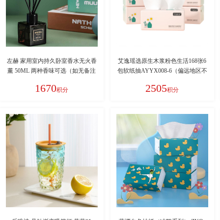
左赫 家用室内持久卧室香水无火香
艾逸瑶选原生木浆粉色生活168张6
薰 50ML 两种香味可选（如无备注
包软纸抽AYYX008-6（偏远地区不
则随机发货！）偏远地区不发货：
发货）
1670
2505
积分
积分
新疆、西藏、青海、甘肃、宁夏、
内蒙、海南