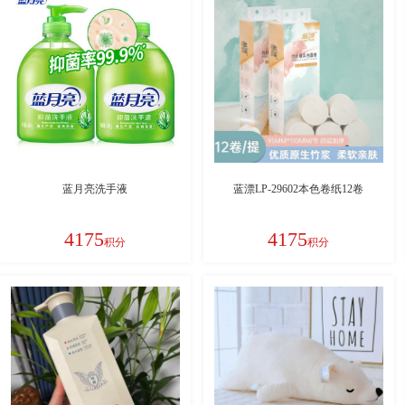
蓝月亮洗手液
蓝漂LP-29602本色卷纸12卷
4175
4175
积分
积分