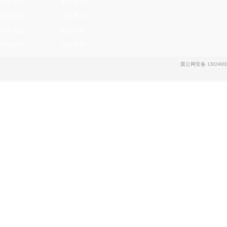
献血预约
献血预约
结果查询
结果查询
献血地图
献血地图
用血报销
用血报销
冀公网安备 13024002