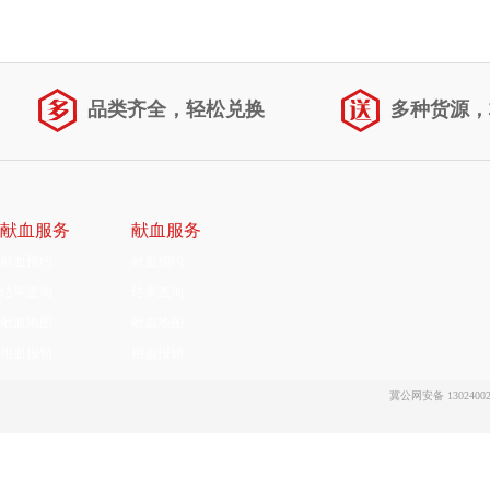
品类齐全，轻松兑换
多种货源，
献血服务
献血服务
献血预约
献血预约
结果查询
结果查询
献血地图
献血地图
用血报销
用血报销
冀公网安备 13024002