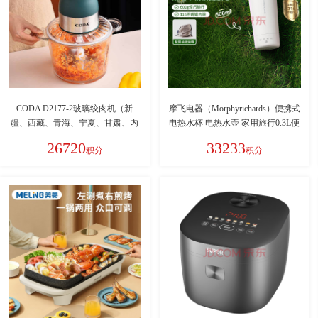
CODA D2177-2玻璃绞肉机（新
摩飞电器（Morphyrichards）便携式
疆、西藏、青海、宁夏、甘肃、内
电热水杯 电热水壶 家用旅行0.3L便
蒙古除外）
携保温杯烧水壶保温一体全自动最
26720
33233
积分
积分
新款京东自营MR6060白