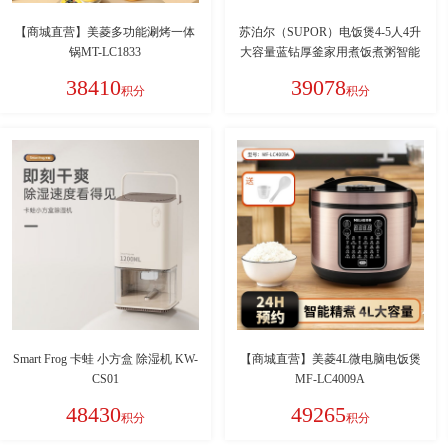
【商城直营】美菱多功能涮烤一体
苏泊尔（SUPOR）电饭煲4-5人4升
锅MT-LC1833
大容量蓝钻厚釜家用煮饭煮粥智能
多功能微压不粘电饭锅SF40FC871
38410
39078
积分
积分
Smart Frog 卡蛙 小方盒 除湿机 KW-
【商城直营】美菱4L微电脑电饭煲
CS01
MF-LC4009A
48430
49265
积分
积分