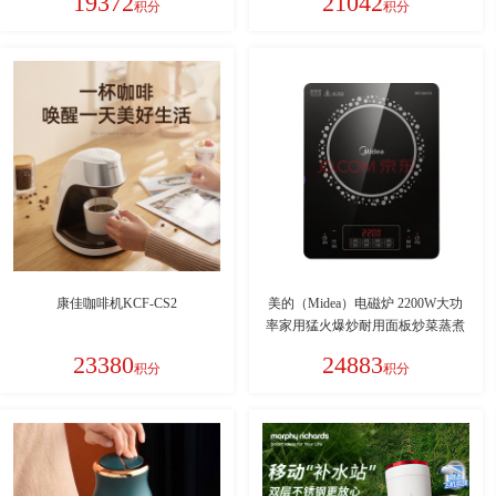
19372
21042
积分
积分
康佳咖啡机KCF-CS2
美的（Midea）电磁炉 2200W大功
率家用猛火爆炒耐用面板炒菜蒸煮
八档火力纤薄电磁灶火锅炉 C22-
23380
24883
积分
积分
RT22E01