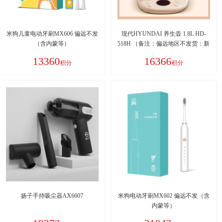
米狗儿童电动牙刷MX606 偏远不发
现代HYUNDAI 养生壶 1.8L HD-
（含内蒙等）
518H （备注：偏远地区不发货：新
疆、西藏、青海、宁夏、甘肃、内
13360
16366
积分
积分
蒙古、海南）
扬子手持吸尘器AX6607
米狗电动牙刷MX602 偏远不发（含
内蒙等）